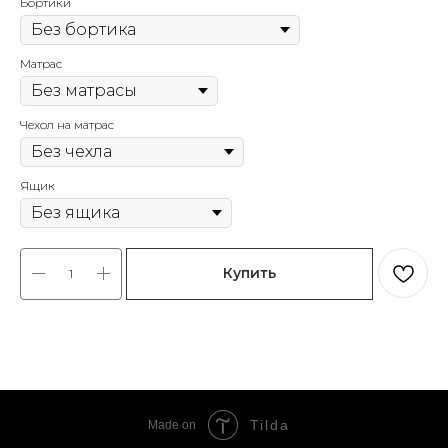
Бортики
Матрас
Чехол на матрас
Ящик
Купить
Tilda
Made on