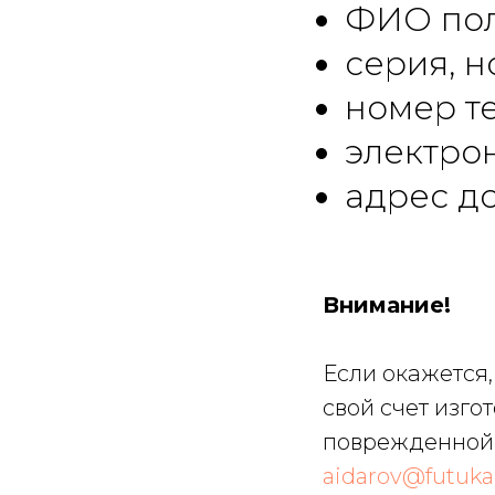
ФИО пол
серия, н
номер т
электрон
адрес до
Внимание!
Если окажется,
свой счет изго
поврежденной д
aidarov@futuka