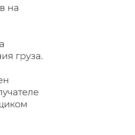
в на
а
ия груза.
ен
лучателе
ьщиком