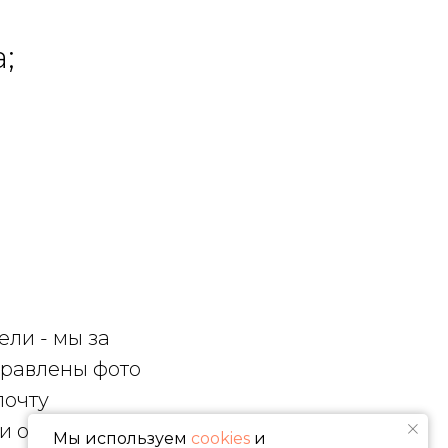
;
ели - мы за
тправлены фото
почту
и отправке в
Мы используем
cookies
и