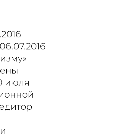
.2016
06.07.2016
ризму»
сены
0 июля
ционной
педитор
 и