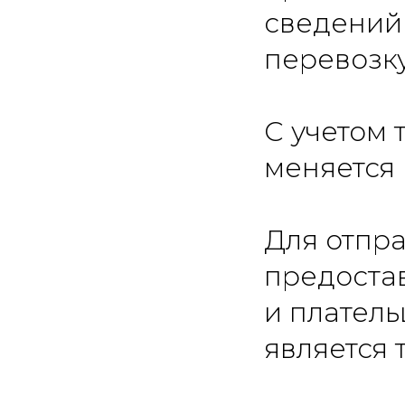
сведений
перевозку
С учетом 
меняется
Для отпра
предоста
и платель
является 